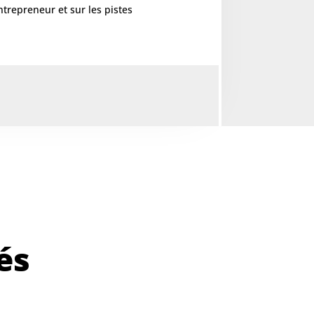
diminuer
ntrepreneur et sur les pistes
le
volume.
és