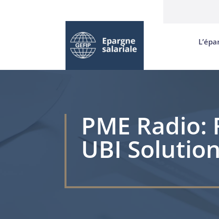
L’épa
PME Radio: 
UBI Solutio